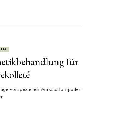
ETIK
metikbehandlung für
ekolleté
rzüge vonspeziellen Wirkstoffampullen
n.