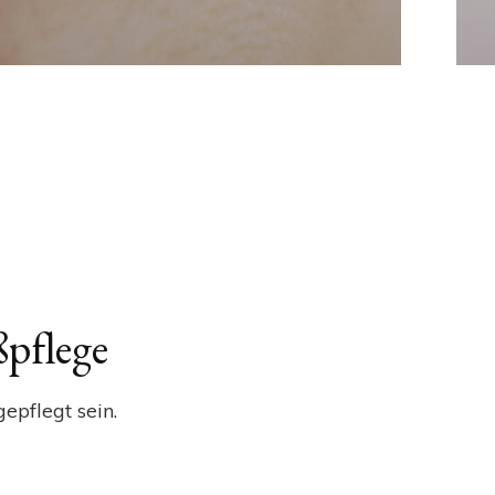
ßpflege
epflegt sein.