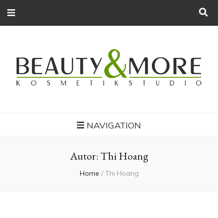
Kosmetikstudio
Beauty Spa | Kosmetik – Nail – Massage
Hoang – Beauty
NAVIGATION
Autor:
Thi Hoang
& More
Home
/
Thi Hoang