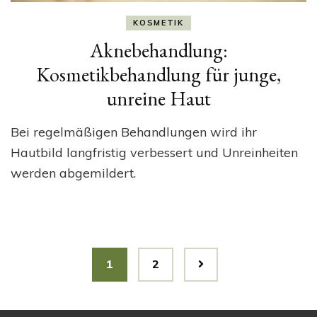
KOSMETIK
Aknebehandlung:
Kosmetikbehandlung für junge,
unreine Haut
Bei regelmäßigen Behandlungen wird ihr
Hautbild langfristig verbessert und Unreinheiten
werden abgemildert.
Beitragsnavigation
Page
Page
1
2